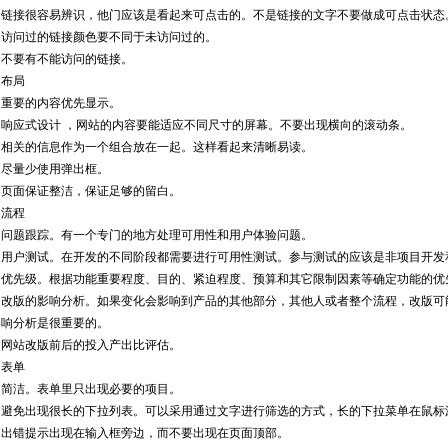
接很容易辨识，他门应该是看起来可点击的。不是链接的文字不要做成可点击状态
问过的链接颜色要不同于未访问过的。
要有不能访问的链接。
布局
要的内容优先显示。
应式设计 ，网站的内容要能适应不同尺寸的屏幕。不要出现横向的滚动条。
关的信息作为一个组合放在一起。这样看起来清晰易读。
量少使用弹出框。
面保证整洁，保证足够的留白。
流程
题跟踪。有一个专门的地方处理可用性和用户体验问题。
户测试。在开发的不同阶段都需要进行可用性测试。参与测试的应该是非项目开发
先级。根据功能重要程度、目的、紧迫程度、预算和其它限制因素等确定功能的优先
版的影响分析。如果变化会影响到产品的其他部分，其他人或者整个流程，改版可
影响分析是很重要的。
站改版前后的投入产出比评估。
表单
洁。表单里只出现必要的项目。
免出现很长的下拉列表。可以采用通过文字进行筛选的方式，长的下拉菜单在鼠标
错提示出现在输入框旁边，而不要出现在页面顶部。