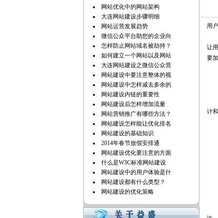
网站优化中的网站架构
大连网站建设步骤明细
用
网站运营发展趋势
微信公众平台助您的企业向
个
怎样防止网站域名被劫持？
让
如何建立一个网站以及网站
要
大连网站建设之微信公众营
透
网站建设中要注意整体的视
页
网站建设中怎样减去多余的
演
网站建设内链的重要性
证
网站建设后怎样增加流量
计
网站营销推广有哪些方法？
整
网站建设怎样能让优化排名
网站建设的基础知识
2014年春节放假安排通
明
网站建设优化要注意的方面
第
什么是W3C标准网站建设
显示
网站建设中的用户体验是什
在
网站建设都有什么类型？
能
网站建设的优化策略
隐
图