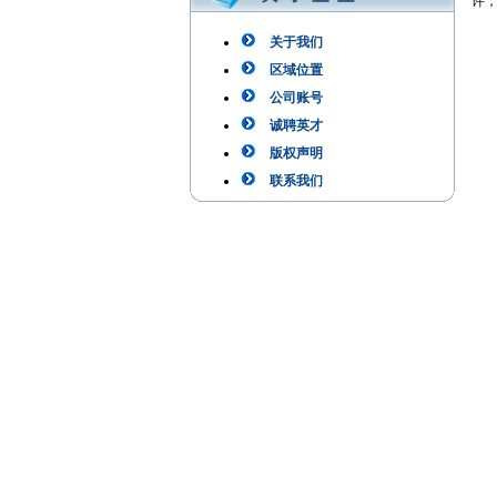
许
UR
关于我们
可
区域位置
给
公司账号
单
内
诚聘英才
链
版权声明
联系我们
重
不
让用
导
链
在
网
在
在
用
重