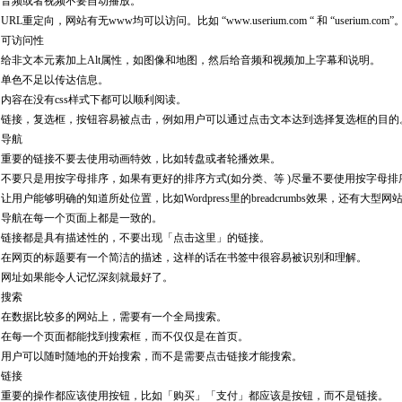
，音频或者视频不要自动播放。
L重定向，网站有无www均可以访问。比如 “www.userium.com “ 和 “userium.com”
访问性
非文本元素加上Alt属性，如图像和地图，然后给音频和视频加上字幕和说明。
色不足以传达信息。
容在没有css样式下都可以顺利阅读。
接，复选框，按钮容易被点击，例如用户可以通过点击文本达到选择复选框的目的
导航
要的链接不要去使用动画特效，比如转盘或者轮播效果。
要只是用按字母排序，如果有更好的排序方式(如分类、等 )尽量不要使用按字母排
户能够明确的知道所处位置，比如Wordpress里的breadcrumbs效果，还有大型
航在每一个页面上都是一致的。
接都是具有描述性的，不要出现「点击这里」的链接。
网页的标题要有一个简洁的描述，这样的话在书签中很容易被识别和理解。
址如果能令人记忆深刻就最好了。
搜索
数据比较多的网站上，需要有一个全局搜索。
每一个页面都能找到搜索框，而不仅仅是在首页。
户可以随时随地的开始搜索，而不是需要点击链接才能搜索。
链接
要的操作都应该使用按钮，比如「购买」「支付」都应该是按钮，而不是链接。