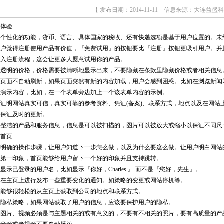
【 发布日期：2014-11-11 信息来源：大连益盛科
户体验
性化的功能，货币、语言、具体国家的税收、还有快递选项是基于用户位置的。未经
用户觉得注册使用产品有价值，『免费试用』的按钮要比『注册』按钮更吸引用户。并
加入注册流程，这会让更多人愿意试用你的产品。
明的价格，价格需要被清晰地显示出来，不要隐藏在条款里隐藏价格或者相关信息
面不自动刷新，如果页面突然有新的内容加载，用户会感到困惑。比如在浏览新闻
示内容，比如，在一个表单旁边加上一个该表单内容的示例。
明网站真实可信，真实可靠的参考资料、凭证(备案)、联系方式，地点以及在网站
和保证及时的更新。
洁的产品和服务信息，信息是可以被扫描的，图片可以被放大或缩小以保证不同尺
首页
确的操作步骤，让用户知道下一步怎么做，以及为什么要这么做。让用户明白网站
一印象，首页能够给用户留下一个好的印象并且支持跳转。
已登录的用户名，比如显示『你好，Charles 』 而不是『您好，先生』。
主页上进行发布一些重要变化的通知。如策略的变更或网站停机等。
够很轻松的从主页上获取到公司的地点和联系方式。
私策略，如果网站获取了用户的信息，应该要保护用户的隐私。
片、视频必须是与主题相关的或有意义的，不要有不相关的照片，要有高质量的产