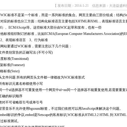
【 发布日期：2014-1-21 信息来源：大连益盛科
C标准不是某一个标准，而是一系列标准的集合。网页主要由三部分组成：结构(Structure)、表现(
的标准也分三方面：结构化标准语言主要包括XHTML和XML，表现标准语言主要包
M）、ECMAScript等。这些标准大部分由W3C起草和发布，也有一些
他标准组织制订的标准，比如ECMA(European Computer Manufacturers Associat
2、表现标准语言 3、行为标准
站要通过W3C标准，需要注意以下几个问题：
文件类别宣告的正确写法 (不可小写)
度标准(Transitional)
架标准(Frameset)
格标准(Strict)
头文件问题 所有的网页头文件都一律都改为W3C标准形式
、所有标识元素名称都使用小写
同一个id选择器不可重复使用一个网页中id=nn同一个选择器不能重复使用,若需要重复请用
正确的标识顺序
、绝对不可省略双引号或单引号
背景音乐不允许使用bgsound标签，不过我们依然可以用JavaScript来解决这个问题。
embed标识的争议,embed是Netscape的私有标识,W3C标准从HTML3.2 HTML 到 XH
通过标准测试。