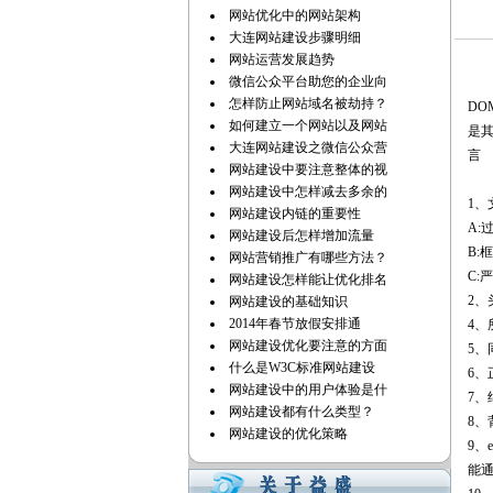
网站优化中的网站架构
大连网站建设步骤明细
W3
网站运营发展趋势
微信公众平台助您的企业向
对应
怎样防止网站域名被劫持？
DO
如何建立一个网站以及网站
是其
大连网站建设之微信公众营
言 
网站建设中要注意整体的视
网
网站建设中怎样减去多余的
1、
网站建设内链的重要性
A:过
网站建设后怎样增加流量
B:框
网站营销推广有哪些方法？
C:严
网站建设怎样能让优化排名
2、
网站建设的基础知识
2014年春节放假安排通
4
网站建设优化要注意的方面
5、
什么是W3C标准网站建设
6、
网站建设中的用户体验是什
7
网站建设都有什么类型？
8、
网站建设的优化策略
9、
能